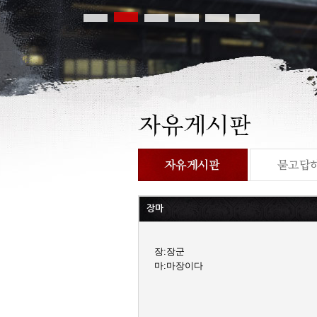
장마
장:장군
마:마장이다