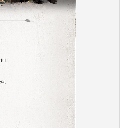
되어
며,