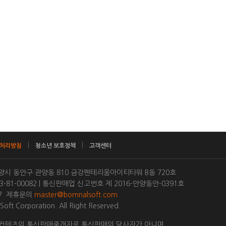
|
|
처리방침
청소년 보호정책
고객센터
 안양시 동안구 관양동 810 금강펜테리움아이티타워 B동 720호
-81-00082 | 통신판매업 신고번호 제 2016-안양동안-0391호
877 제휴문의
master@bomnalsoft.com
oft Corporation. All Right Reserved.
컨텐츠의 통신판매중개자로 통신판매의 당사자가 아니며,