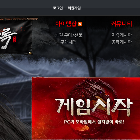
아이템샵
커뮤니티
신권 구매/선물
자유게시판
구매내역
공략게시판