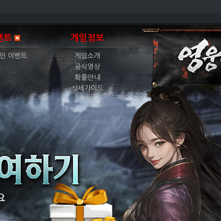
벤트
게임정보
인 이벤트
게임소개
공식영상
확률안내
상세가이드